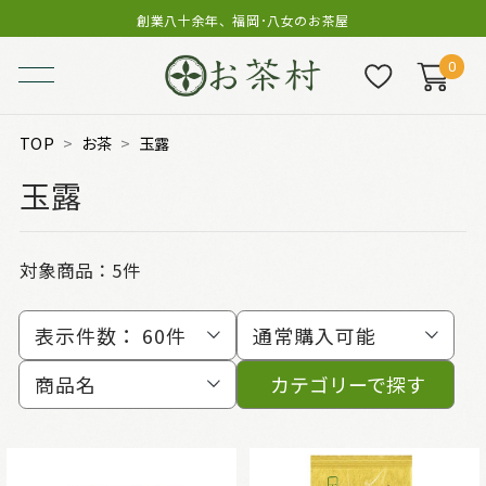
創業八十余年、福岡･八女のお茶屋
0
TOP
お茶
玉露
玉露
対象商品：
5件
表示件数：
60件
通常購入可能
商品名
カテゴリーで探す