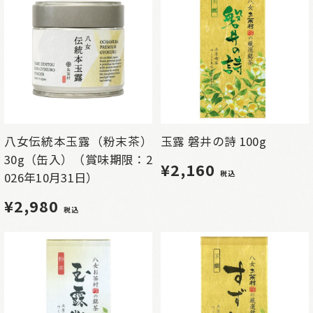
八女伝統本玉露（粉末茶）
玉露 磐井の詩 100g
30g（缶入）（賞味期限：2
¥2,160
税込
026年10月31日）
¥2,980
税込