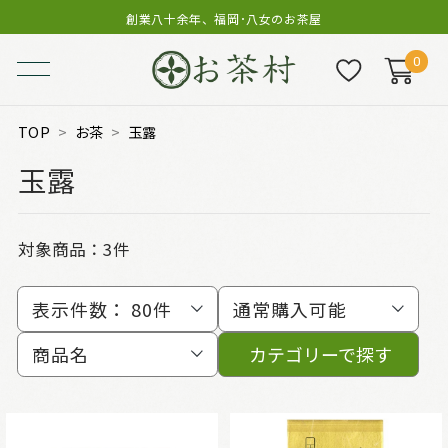
創業八十余年、福岡･八女のお茶屋
0
TOP
お茶
玉露
玉露
対象商品：
3件
表示件数：
80件
通常購入可能
商品名
カテゴリーで探す