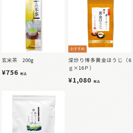
おすすめ
玄米茶 200g
深炒り博多黄金ほうじ（6
ｇ×16Ｐ）
¥756
税込
¥1,080
税込