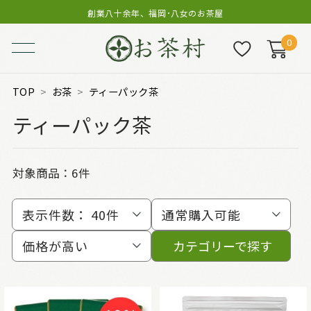
創業八十余年、福岡･八女のお茶屋
0
TOP
お茶
ティーパック茶
ティーパック茶
対象商品：
6件
表示件数：
40件
通常購入可能
価格が高い
カテゴリーで探す