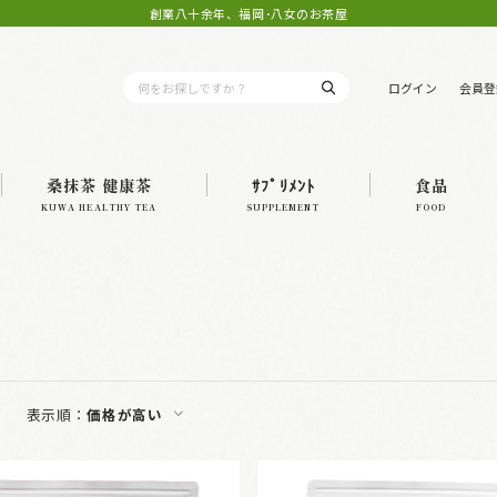
創業八十余年、福岡･八女のお茶屋
ログイン
会員登
桑抹茶 健康茶
ｻﾌﾟﾘﾒﾝﾄ
食品
KUWA HEALTHY TEA
SUPPLEMENT
FOOD
表示順：
価格が高い