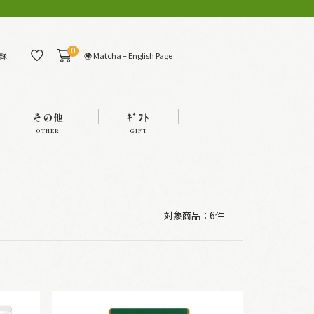
0
🌍 Matcha – English Page
録
その他
ｷﾞﾌﾄ
OTHER
GIFT
対象商品：
6件