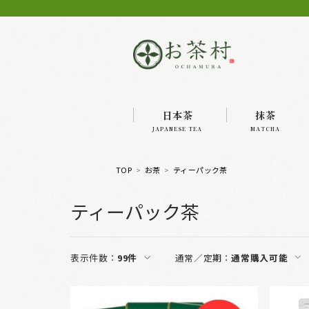
日本茶
抹茶
JAPANESE TEA
MATCHA
TOP
お茶
ティーパック茶
ティーパック茶
表示件数：
99件
通常／定期：
通常購入可能