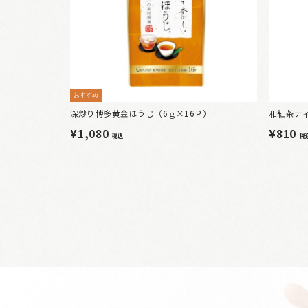
おすすめ
深炒り博多黄金ほうじ（6ｇ×16Ｐ）
和紅茶ティ
¥1,080
¥810
税込
税