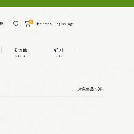
0
🌍 Matcha – English Page
録
その他
ｷﾞﾌﾄ
OTHER
GIFT
対象商品：0件