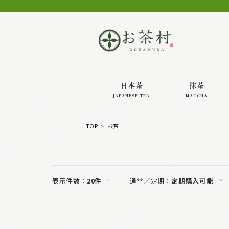
日本茶
抹茶
JAPANESE TEA
MATCHA
TOP
お茶
表示件数：
20件
通常／定期：
定期購入可能