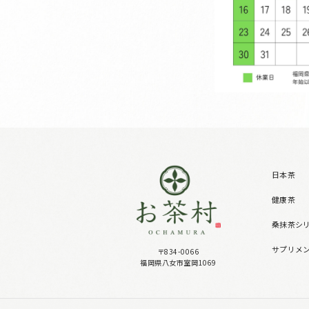
日本茶
健康茶
桑抹茶シ
サプリメ
〒834-0066
福岡県八女市室岡1069