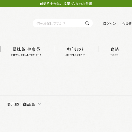
創業八十余年、福岡･八女のお茶屋
ログイン
会員登
桑抹茶 健康茶
ｻﾌﾟﾘﾒﾝﾄ
食品
KUWA HEALTHY TEA
SUPPLEMENT
FOOD
表示順：
商品名