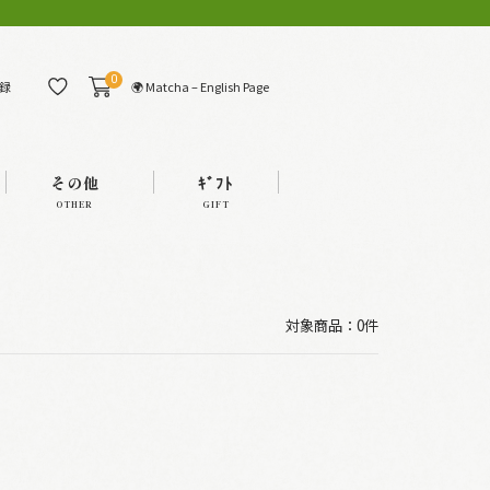
0
🌍 Matcha – English Page
録
その他
ｷﾞﾌﾄ
OTHER
GIFT
対象商品：0件