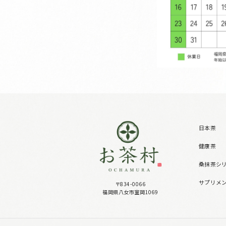
日本茶
健康茶
桑抹茶シ
サプリメ
〒834-0066
福岡県八女市室岡1069