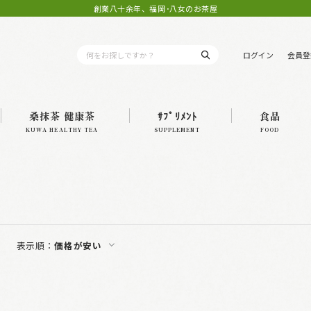
創業八十余年、福岡･八女のお茶屋
ログイン
会員登
桑抹茶 健康茶
ｻﾌﾟﾘﾒﾝﾄ
食品
KUWA HEALTHY TEA
SUPPLEMENT
FOOD
表示順：
価格が安い