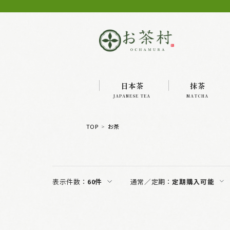
日本茶
抹茶
JAPANESE TEA
MATCHA
TOP
お茶
表示件数：
60件
通常／定期：
定期購入可能