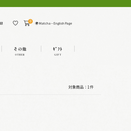
0
🌍 Matcha – English Page
録
その他
ｷﾞﾌﾄ
OTHER
GIFT
対象商品：
1件