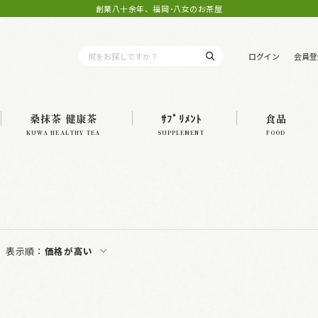
創業八十余年、福岡･八女のお茶屋
ログイン
会員登
桑抹茶 健康茶
ｻﾌﾟﾘﾒﾝﾄ
食品
KUWA HEALTHY TEA
SUPPLEMENT
FOOD
表示順：
価格が高い