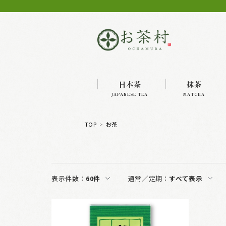
日本茶
抹茶
JAPANESE TEA
MATCHA
TOP
お茶
表示件数：
60件
通常／定期：
すべて表示