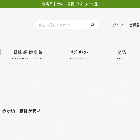
創業八十余年、福岡･八女のお茶屋
ログイン
会員登
桑抹茶 健康茶
ｻﾌﾟﾘﾒﾝﾄ
食品
KUWA HEALTHY TEA
SUPPLEMENT
FOOD
表示順：
価格が安い