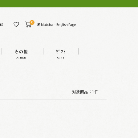
0
🌍 Matcha – English Page
録
その他
ｷﾞﾌﾄ
OTHER
GIFT
対象商品：
1件