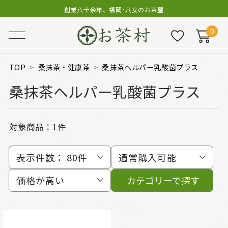
創業八十余年、福岡･八女のお茶屋
0
TOP
桑抹茶・健康茶
桑抹茶ヘルパー乳酸菌プラス
桑抹茶ヘルパー乳酸菌プラス
対象商品：
1件
表示件数：
80件
通常購入可能
価格が高い
カテゴリーで探す