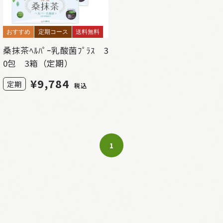
おすすめ
定期コース
送料無料
桑抹茶ﾍﾙﾊﾟｰ乳酸菌ﾌﾟﾗｽ 3
0包 3箱（定期）
¥
9,784
定期
税込
1