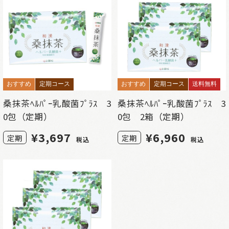
おすすめ
定期コース
おすすめ
定期コース
送料無料
桑抹茶ﾍﾙﾊﾟｰ乳酸菌ﾌﾟﾗｽ 3
桑抹茶ﾍﾙﾊﾟｰ乳酸菌ﾌﾟﾗｽ 3
0包（定期）
0包 2箱（定期）
¥
3,697
¥
6,960
定期
定期
税込
税込