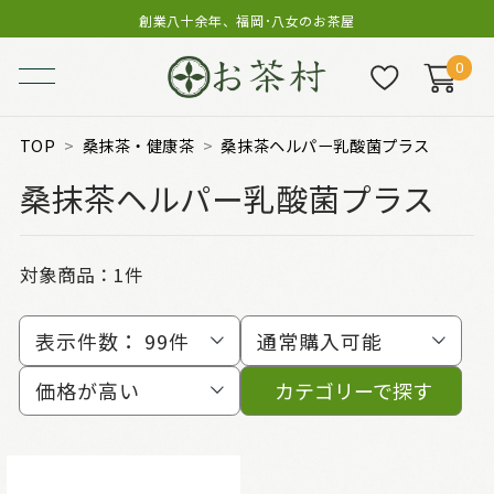
創業八十余年、福岡･八女のお茶屋
0
TOP
桑抹茶・健康茶
桑抹茶ヘルパー乳酸菌プラス
桑抹茶ヘルパー乳酸菌プラス
対象商品：
1件
表示件数：
99件
通常購入可能
価格が高い
カテゴリーで探す