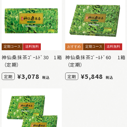
定期コース
送料無料
おすすめ
定期コース
送料無料
神仙桑抹茶ｺﾞｰﾙﾄﾞ30 1箱
神仙桑抹茶ｺﾞｰﾙﾄﾞ60 1箱
（定期）
（定期）
¥
3,078
¥
5,848
定期
定期
税込
税込