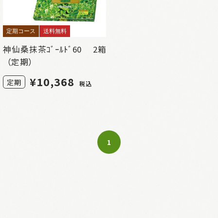
定期コース
送料無料
神仙桑抹茶ｺﾞｰﾙﾄﾞ60 2箱
（定期）
¥
10,368
定期
税込
1