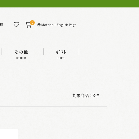
0
🌍 Matcha – English Page
録
その他
ｷﾞﾌﾄ
OTHER
GIFT
対象商品：
3件