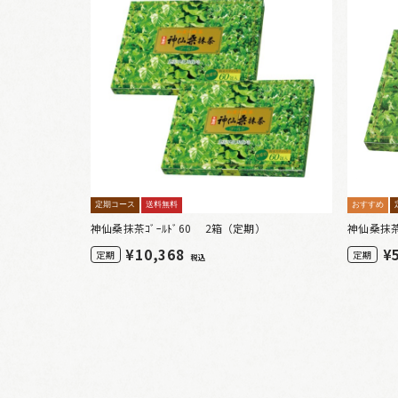
定期コース
送料無料
おすすめ
神仙桑抹茶ｺﾞｰﾙﾄﾞ60 2箱（定期）
神仙桑抹茶
¥
10,368
¥
定期
定期
税込