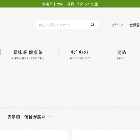
創業八十余年、福岡･八女のお茶屋
ログイン
会員登
桑抹茶 健康茶
ｻﾌﾟﾘﾒﾝﾄ
食品
KUWA HEALTHY TEA
SUPPLEMENT
FOOD
表示順：
価格が高い