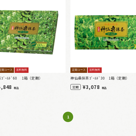
定期コース
送料無料
定期コース
送料無料
ｺﾞｰﾙﾄﾞ60 1箱（定期）
神仙桑抹茶ｺﾞｰﾙﾄﾞ30 1箱（定期）
5,848
¥
3,078
定期
税込
税込
1