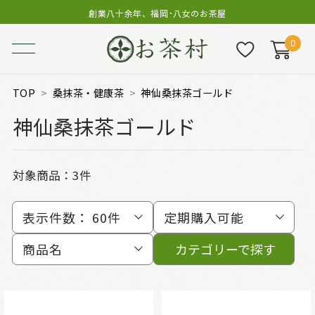
創業八十余年、福岡･八女のお茶屋
0
TOP
桑抹茶・健康茶
神仙桑抹茶ゴールド
神仙桑抹茶ゴールド
対象商品：
3件
表示件数：
60件
定期購入可能
商品名
カテゴリーで探す