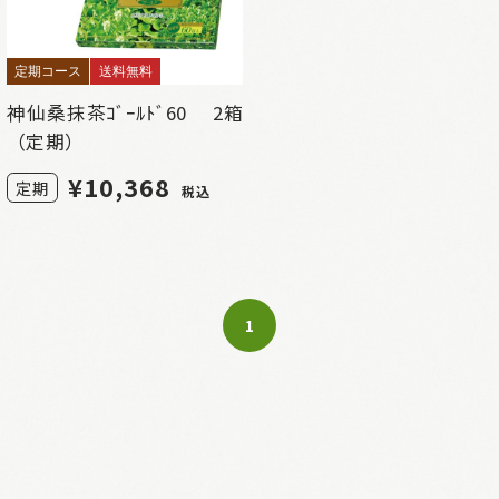
定期コース
送料無料
神仙桑抹茶ｺﾞｰﾙﾄﾞ60 2箱
（定期）
¥
10,368
定期
税込
1