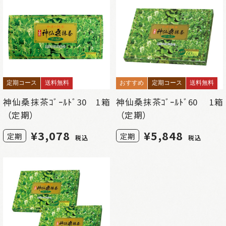
定期コース
送料無料
おすすめ
定期コース
送料無料
神仙桑抹茶ｺﾞｰﾙﾄﾞ30 1箱
神仙桑抹茶ｺﾞｰﾙﾄﾞ60 1箱
（定期）
（定期）
¥
3,078
¥
5,848
定期
定期
税込
税込