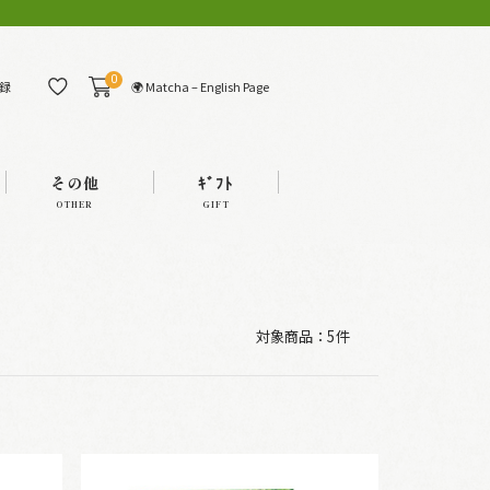
0
🌍 Matcha – English Page
録
その他
ｷﾞﾌﾄ
OTHER
GIFT
対象商品：
5件