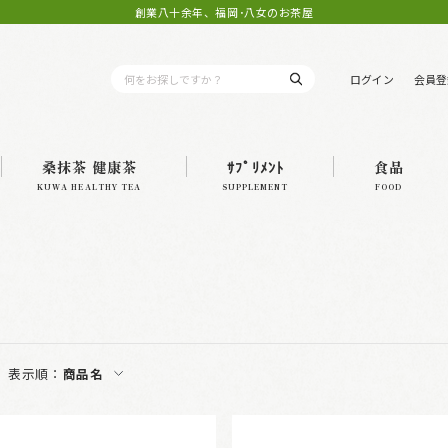
創業八十余年、福岡･八女のお茶屋
ログイン
会員登
桑抹茶 健康茶
ｻﾌﾟﾘﾒﾝﾄ
食品
KUWA HEALTHY TEA
SUPPLEMENT
FOOD
表示順：
商品名