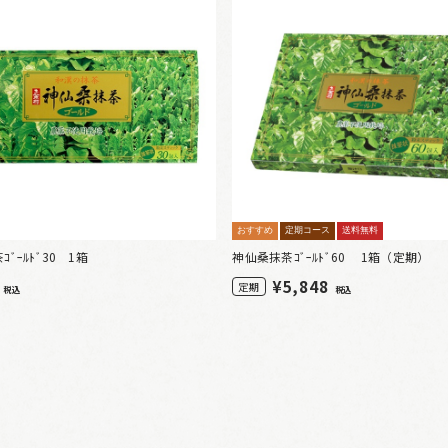
おすすめ
定期コース
送料無料
ﾞｰﾙﾄﾞ30 1箱
神仙桑抹茶ｺﾞｰﾙﾄﾞ60 1箱（定期）
0
¥
5,848
定期
税込
税込