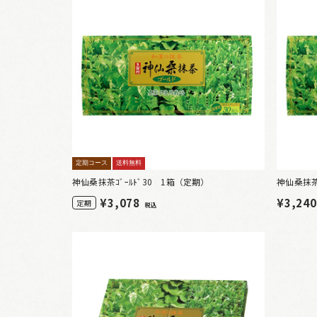
定期コース
送料無料
神仙桑抹茶ｺﾞｰﾙﾄﾞ30 1箱（定期）
神仙桑抹茶ｺ
¥
3,078
¥3,24
定期
税込