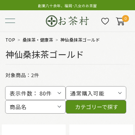
創業八十余年、福岡･八女のお茶屋
0
TOP
桑抹茶・健康茶
神仙桑抹茶ゴールド
神仙桑抹茶ゴールド
対象商品：
2件
表示件数：
80件
通常購入可能
商品名
カテゴリーで探す