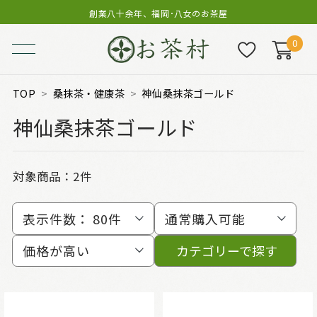
創業八十余年、福岡･八女のお茶屋
0
TOP
桑抹茶・健康茶
神仙桑抹茶ゴールド
神仙桑抹茶ゴールド
対象商品：
2件
表示件数：
80件
通常購入可能
価格が高い
カテゴリーで探す