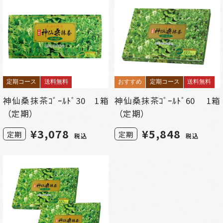
定期コース
送料無料
おすすめ
定期コース
送料無料
神仙桑抹茶ｺﾞｰﾙﾄﾞ30 1箱
神仙桑抹茶ｺﾞｰﾙﾄﾞ60 1箱
（定期）
（定期）
¥
3,078
¥
5,848
定期
定期
税込
税込