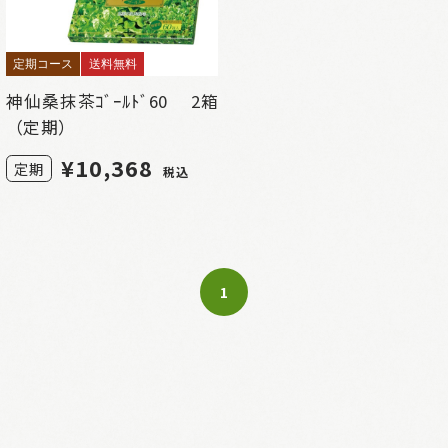
定期コース
送料無料
神仙桑抹茶ｺﾞｰﾙﾄﾞ60 2箱
（定期）
¥
10,368
定期
税込
1