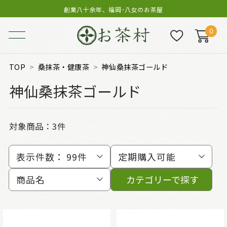
創業八十余年、福岡･八女のお茶屋
0
TOP
桑抹茶・健康茶
神仙桑抹茶ゴールド
神仙桑抹茶ゴールド
対象商品：
3件
表示件数：
99件
定期購入可能
商品名
カテゴリーで探す