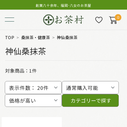
創業八十余年、福岡･八女のお茶屋
0
TOP
桑抹茶・健康茶
神仙桑抹茶
神仙桑抹茶
対象商品：
1件
表示件数：
20件
通常購入可能
価格が高い
カテゴリーで探す