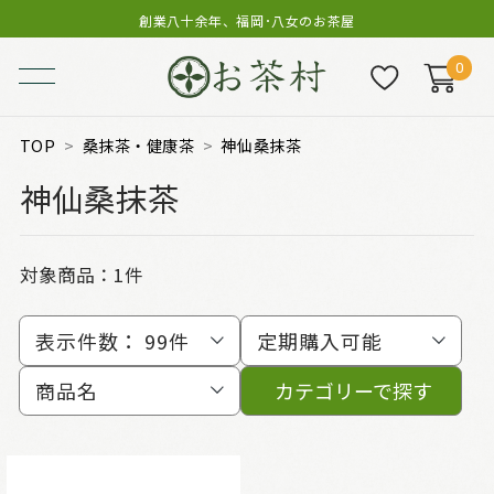
創業八十余年、福岡･八女のお茶屋
0
TOP
桑抹茶・健康茶
神仙桑抹茶
神仙桑抹茶
対象商品：
1件
表示件数：
99件
定期購入可能
商品名
カテゴリーで探す