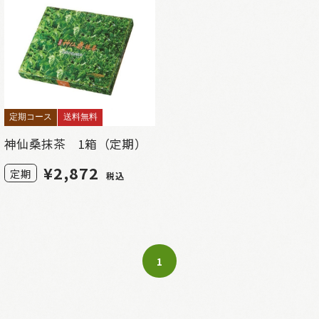
定期コース
送料無料
神仙桑抹茶 1箱（定期）
¥
2,872
定期
税込
1