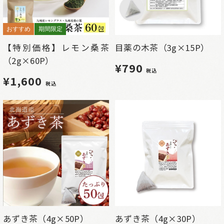
おすすめ
期間限定
【特別価格】レモン桑茶
目薬の木茶（3g×15P）
（2g×60P）
¥790
税込
¥1,600
税込
あずき茶（4g×50P）
あずき茶（4g×30P）