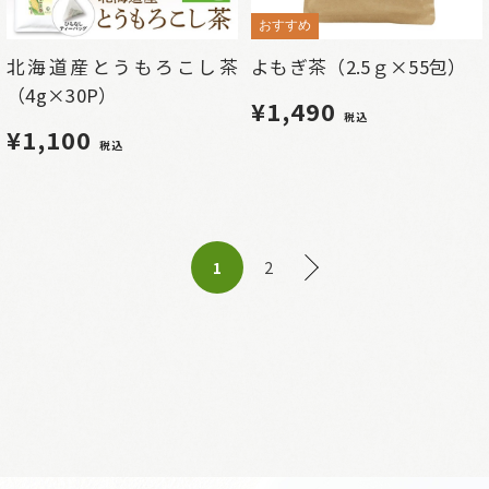
おすすめ
北海道産とうもろこし茶
よもぎ茶（2.5ｇ×55包）
（4g×30P）
¥1,490
税込
¥1,100
税込
2
1