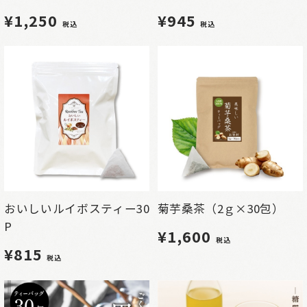
¥1,250
¥945
税込
税込
おいしいルイボスティー30
菊芋桑茶（2ｇ×30包）
P
¥1,600
税込
¥815
税込