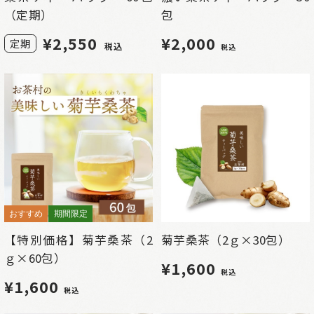
（定期）
包
¥
2,550
¥2,000
定期
税込
税込
おすすめ
期間限定
【特別価格】菊芋桑茶（2
菊芋桑茶（2ｇ×30包）
ｇ×60包）
¥1,600
税込
¥1,600
税込