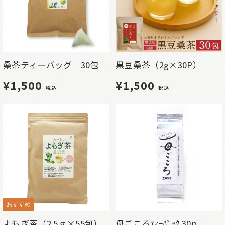
桑茶ティーバッグ 30包
黒豆桑茶（2g×30P）
¥1,500
¥1,500
税込
税込
おすすめ
よもぎ茶（2.5ｇ×55包）
母ごころﾃｨｰﾊﾟｯｸ 30p