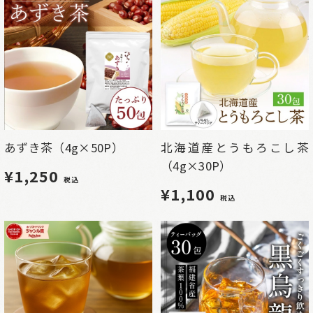
あずき茶（4g×50P）
北海道産とうもろこし茶
（4g×30P）
¥1,250
税込
¥1,100
税込