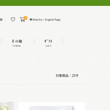
0
🌍 Matcha – English Page
録
その他
ｷﾞﾌﾄ
OTHER
GIFT
対象商品：
23件