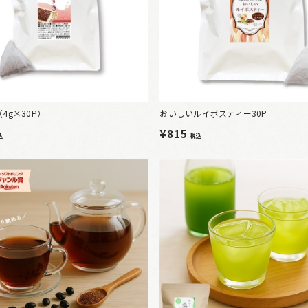
4g×30P）
おいしいルイボスティー30P
¥815
込
税込