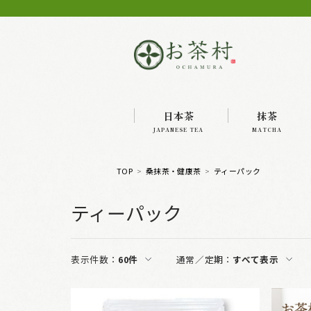
日本茶
抹茶
JAPANESE TEA
MATCHA
TOP
桑抹茶・健康茶
ティーパック
ティーパック
表示件数：
60件
通常／定期：
すべて表示