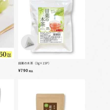
目薬の木茶（3g×15P）
¥790
税込