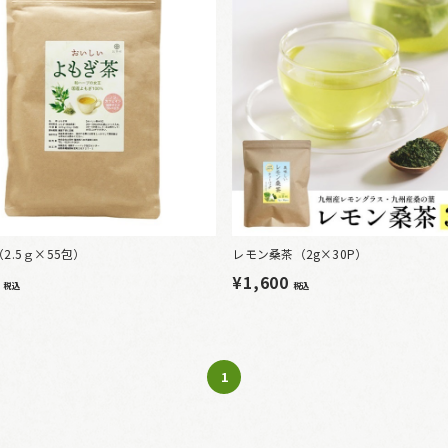
2.5ｇ×55包）
レモン桑茶（2g×30P）
0
¥1,600
税込
税込
1