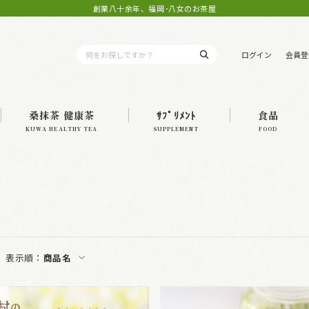
創業八十余年、福岡･八女のお茶屋
ログイン
会員登
桑抹茶 健康茶
ｻﾌﾟﾘﾒﾝﾄ
食品
KUWA HEALTHY TEA
SUPPLEMENT
FOOD
表示順：
商品名