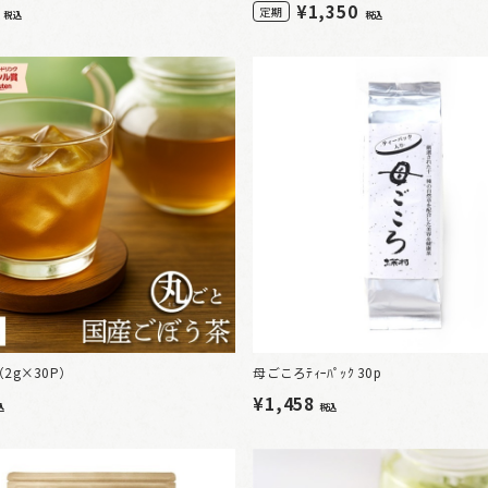
0
¥
1,350
定期
税込
税込
2g×30P）
母ごころﾃｨｰﾊﾟｯｸ 30p
¥1,458
込
税込