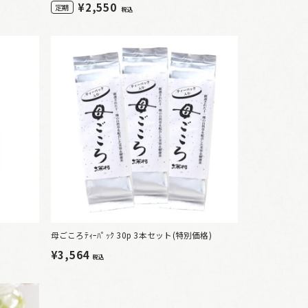
¥
2,550
定期
税込
母ごころﾃｨｰﾊﾟｯｸ 30p 3本セット(特別価格)
¥3,564
税込