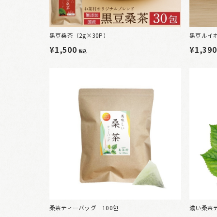
黒豆桑茶（2g×30P）
黒豆ルイボ
¥1,500
¥1,39
税込
桑茶ティーバッグ 100包
濃い桑茶