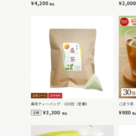
¥4,200
¥2,00
税込
定期コース
送料無料
桑茶ティーバッグ 100包（定期）
ごぼう茶（
¥
3,300
¥980
定期
税込
税