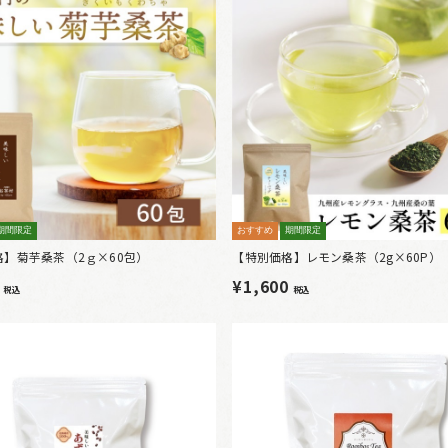
期間限定
おすすめ
期間限定
格】菊芋桑茶（2ｇ×60包）
【特別価格】レモン桑茶（2g×60P）
0
¥1,600
税込
税込