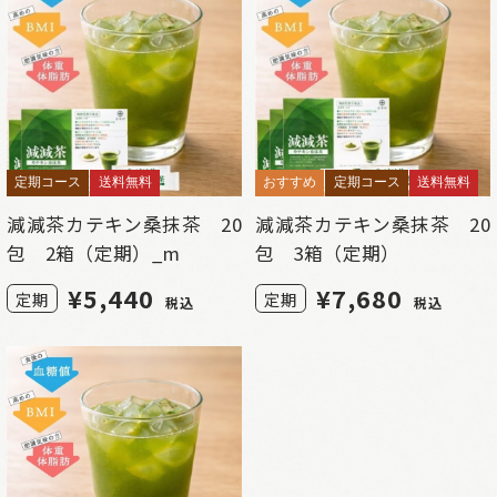
定期コース
送料無料
おすすめ
定期コース
送料無料
減減茶カテキン桑抹茶 20
減減茶カテキン桑抹茶 20
包 2箱（定期）_m
包 3箱（定期）
¥
5,440
¥
7,680
定期
定期
税込
税込