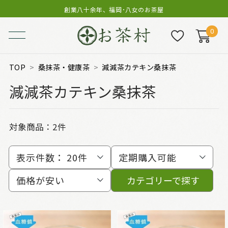
創業八十余年、福岡･八女のお茶屋
0
TOP
桑抹茶・健康茶
減減茶カテキン桑抹茶
減減茶カテキン桑抹茶
対象商品：
2件
表示件数：
20件
定期購入可能
価格が安い
カテゴリーで探す