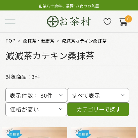
創業八十余年、福岡･八女のお茶屋
0
TOP
桑抹茶・健康茶
減減茶カテキン桑抹茶
減減茶カテキン桑抹茶
対象商品：
3件
表示件数：
80件
すべて表示
価格が高い
カテゴリーで探す