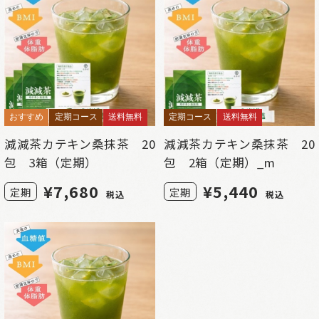
おすすめ
定期コース
送料無料
定期コース
送料無料
減減茶カテキン桑抹茶 20
減減茶カテキン桑抹茶 20
包 3箱（定期）
包 2箱（定期）_m
¥
7,680
¥
5,440
定期
定期
税込
税込