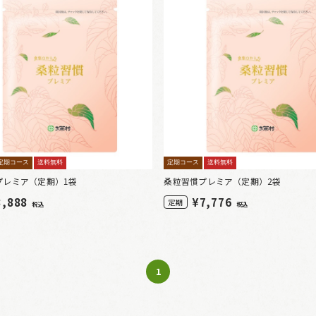
定期コース
送料無料
定期コース
送料無料
プレミア（定期）1袋
桑粒習慣プレミア（定期）2袋
3,888
¥
7,776
定期
税込
税込
1