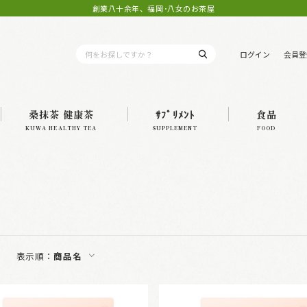
創業八十余年、福岡･八女のお茶屋
ログイン
会員登
桑抹茶 健康茶
ｻﾌﾟﾘﾒﾝﾄ
食品
KUWA HEALTHY TEA
SUPPLEMENT
FOOD
表示順：
商品名