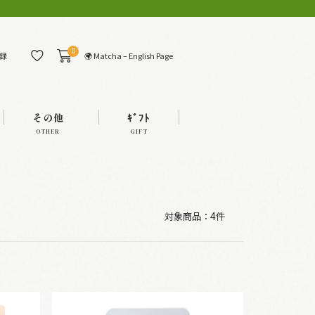
0
🌍 Matcha – English Page
録
その他
ｷﾞﾌﾄ
OTHER
GIFT
対象商品：
4件