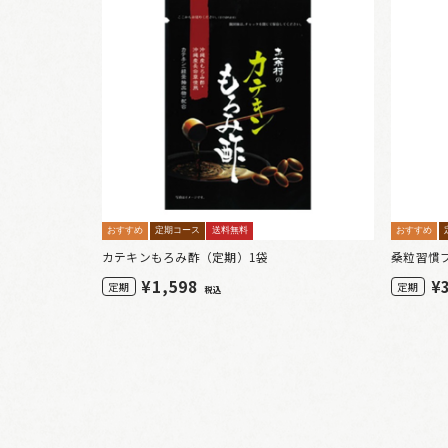
おすすめ
定期コース
送料無料
おすすめ
カテキンもろみ酢（定期）1袋
桑粒習慣
¥
1,598
¥
定期
定期
税込