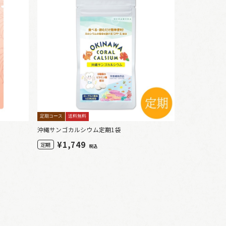
定期コース
送料無料
沖縄サンゴカルシウム定期1袋
¥
1,749
定期
税込