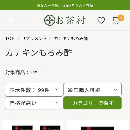
創業八十余年、福岡･八女のお茶屋
0
TOP
サプリメント
カテキンもろみ酢
カテキンもろみ酢
対象商品：
2件
表示件数：
99件
通常購入可能
価格が高い
カテゴリーで探す