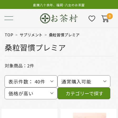
創業八十余年、福岡･八女のお茶屋
0
TOP
サプリメント
桑粒習慣プレミア
桑粒習慣プレミア
対象商品：
2件
表示件数：
40件
通常購入可能
価格が高い
カテゴリーで探す