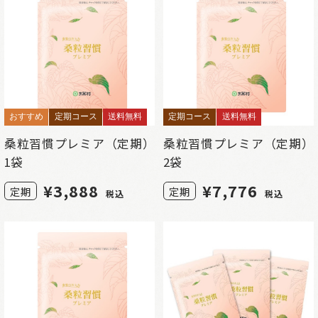
おすすめ
定期コース
送料無料
定期コース
送料無料
桑粒習慣プレミア（定期）
桑粒習慣プレミア（定期）
1袋
2袋
¥
3,888
¥
7,776
定期
定期
税込
税込