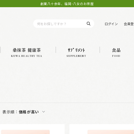
創業八十余年、福岡･八女のお茶屋
ログイン
会員登
桑抹茶 健康茶
ｻﾌﾟﾘﾒﾝﾄ
食品
KUWA HEALTHY TEA
SUPPLEMENT
FOOD
表示順：
価格が高い