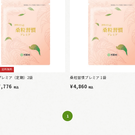
送料無料
プレミア（定期）2袋
桑粒習慣プレミア 1袋
7,776
¥4,860
税込
税込
1