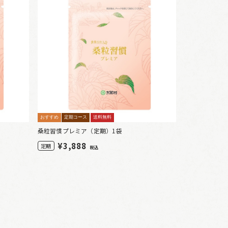
おすすめ
定期コース
送料無料
桑粒習慣プレミア（定期）1袋
¥
3,888
定期
税込