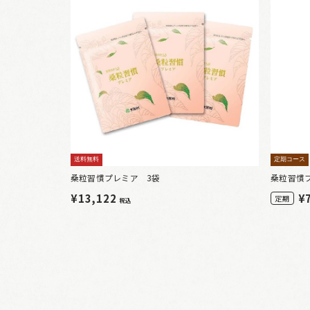
送料無料
定期コース
桑粒習慣プレミア 3袋
桑粒習慣
¥13,122
¥
定期
税込