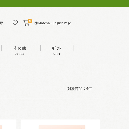
0
🌍 Matcha – English Page
録
その他
ｷﾞﾌﾄ
OTHER
GIFT
対象商品：
4件