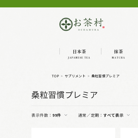
日本茶
抹茶
JAPANESE TEA
MATCHA
TOP
サプリメント
桑粒習慣プレミア
桑粒習慣プレミア
表示件数：
99件
通常／定期：
すべて表示