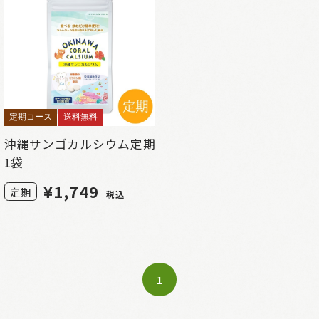
定期コース
送料無料
沖縄サンゴカルシウム定期
1袋
¥
1,749
定期
税込
1