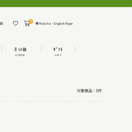
0
🌍 Matcha – English Page
録
その他
ｷﾞﾌﾄ
OTHER
GIFT
対象商品：0件