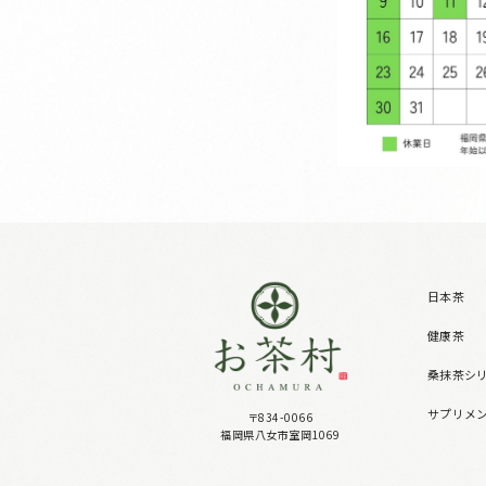
日本茶
健康茶
桑抹茶シ
サプリメ
〒834-0066
福岡県八女市室岡1069