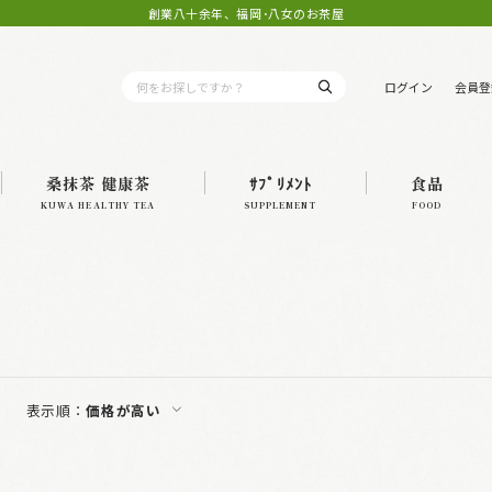
創業八十余年、福岡･八女のお茶屋
ログイン
会員登
桑抹茶 健康茶
ｻﾌﾟﾘﾒﾝﾄ
食品
KUWA HEALTHY TEA
SUPPLEMENT
FOOD
表示順：
価格が高い