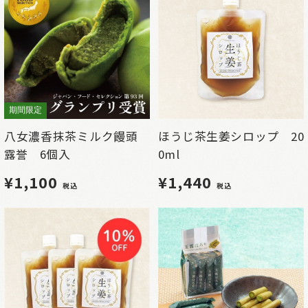
期間限定
八女濃香抹茶ミルク饅頭
ほうじ茶生姜シロップ 20
露誉 6個入
0ml
¥1,100
¥1,440
税込
税込