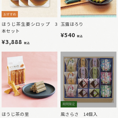
おすすめ
ほうじ茶生姜シロップ 3
玉露ほろり
本セット
¥540
税込
¥3,888
税込
SOLDOUT
期間限定
ほうじ茶の里
風さらさ 14個入