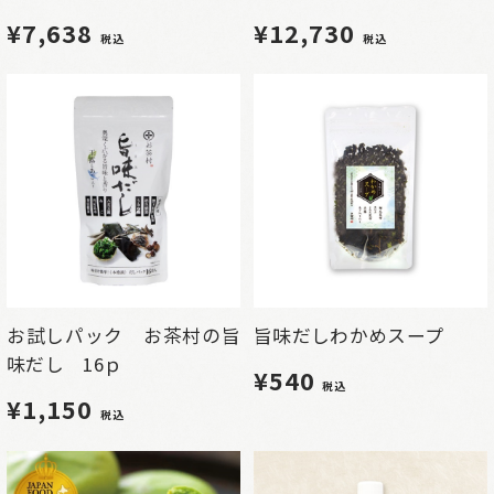
¥7,638
¥12,730
税込
税込
お試しパック お茶村の旨
旨味だしわかめスープ
味だし 16ｐ
¥540
税込
¥1,150
税込