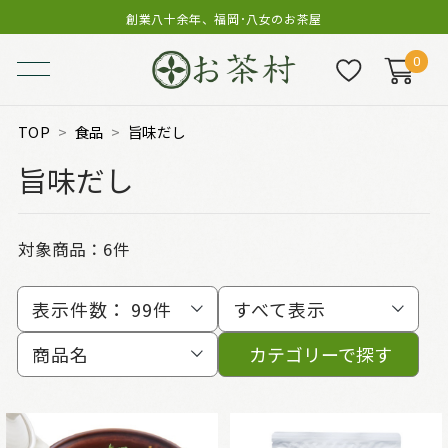
創業八十余年、福岡･八女のお茶屋
0
TOP
食品
旨味だし
旨味だし
対象商品：
6件
表示件数：
99件
すべて表示
商品名
カテゴリーで探す