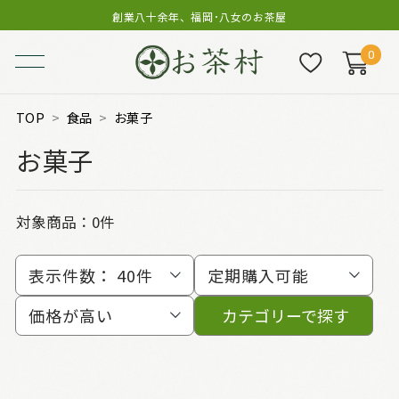
創業八十余年、福岡･八女のお茶屋
0
TOP
食品
お菓子
お菓子
対象商品：0件
表示件数：
40件
定期購入可能
価格が高い
カテゴリーで探す