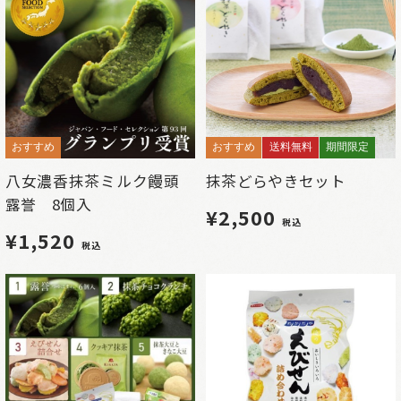
おすすめ
おすすめ
送料無料
期間限定
八女濃香抹茶ミルク饅頭
抹茶どらやきセット
露誉 8個入
¥2,500
税込
¥1,520
税込