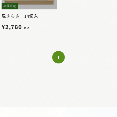
期間限定
風さらさ 14個入
¥2,780
税込
1