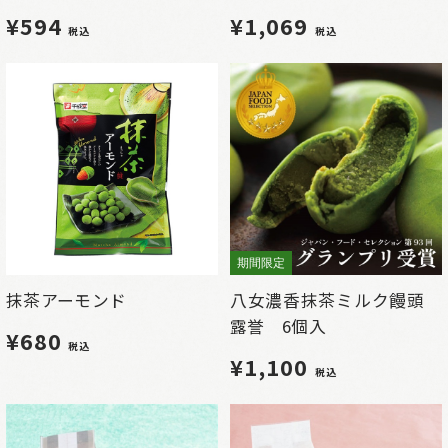
¥594
¥1,069
税込
税込
期間限定
抹茶アーモンド
八女濃香抹茶ミルク饅頭
露誉 6個入
¥680
税込
¥1,100
税込