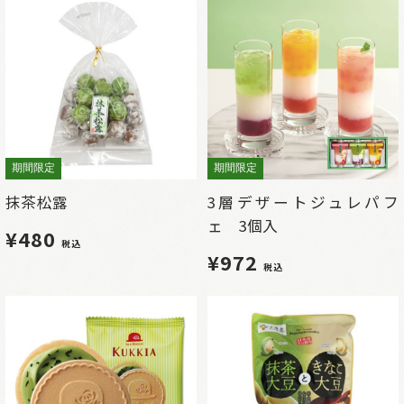
期間限定
期間限定
抹茶松露
3層デザートジュレパフ
ェ 3個入
¥480
税込
¥972
税込