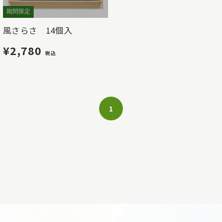
期間限定
風さらさ 14個入
¥2,780
税込
1