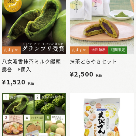
おすすめ
おすすめ
送料無料
期間限定
八女濃香抹茶ミルク饅頭
抹茶どらやきセット
露誉 8個入
¥2,500
税込
¥1,520
税込