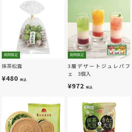
期間限定
期間限定
抹茶松露
3層デザートジュレパフ
ェ 3個入
¥480
税込
¥972
税込