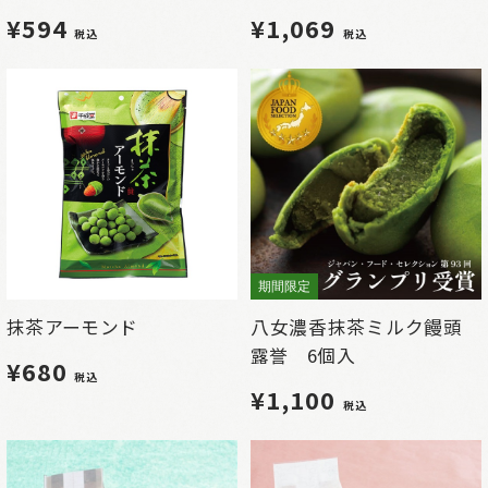
¥594
¥1,069
税込
税込
期間限定
抹茶アーモンド
八女濃香抹茶ミルク饅頭
露誉 6個入
¥680
税込
¥1,100
税込