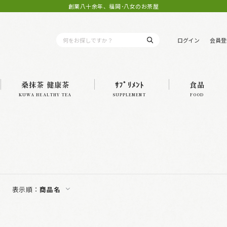
創業八十余年、福岡･八女のお茶屋
ログイン
会員登
桑抹茶 健康茶
ｻﾌﾟﾘﾒﾝﾄ
食品
KUWA HEALTHY TEA
SUPPLEMENT
FOOD
表示順：
商品名