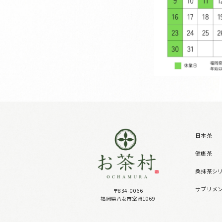
日本茶
健康茶
桑抹茶シ
サプリメ
〒834-0066
福岡県八女市室岡1069