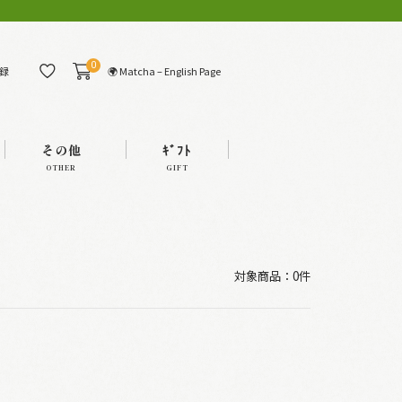
0
🌍 Matcha – English Page
録
その他
ｷﾞﾌﾄ
OTHER
GIFT
対象商品：0件