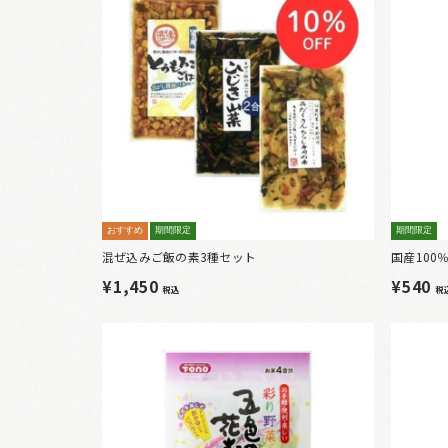
おすすめ
期間限定
期間限定
混ぜ込みご飯の素3種セット
国産10
¥1,450
¥540
税込
税