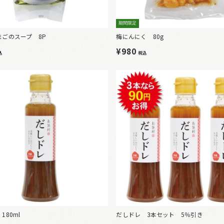
期間限定
まごのスープ 8P
梅にんにく 80g
¥980
込
税込
180ml
だしドレ 3本セット 5％引き