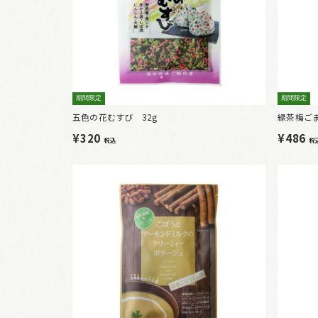
期間限定
期間限定
五色の花むすび 32g
緑茶梅ごま
¥320
¥486
税込
税