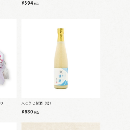
¥594
税込
入り
米こうじ甘酒（粒）
¥680
税込