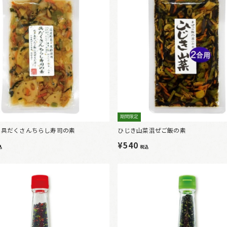
期間限定
0％具だくさんちらし寿司の素
ひじき山菜混ぜご飯の素
¥540
込
税込