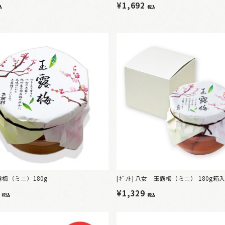
¥1,692
込
税込
梅（ミニ）180g
[ｷﾞﾌﾄ] 八女 玉露梅（ミニ） 180g箱
4
¥1,329
税込
税込