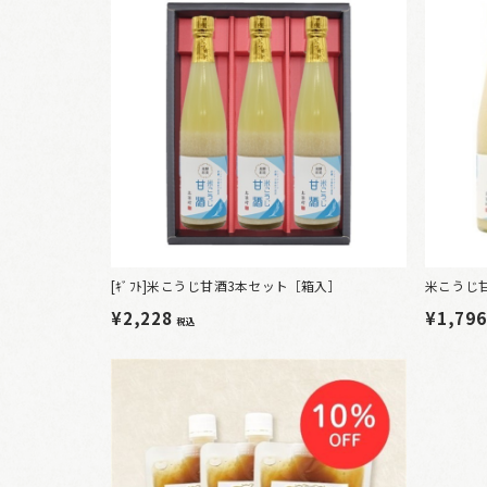
[ｷﾞﾌﾄ]米こうじ甘酒3本セット［箱入］
米こうじ
¥2,228
¥1,79
税込