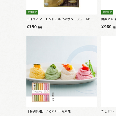
期間限定
期間限定
ごぼうとアーモンドミルクのポタージュ 6P
野菜とた
¥750
¥980
税込
税
【特別価格】いろどり三輪素麺
だしドレ 