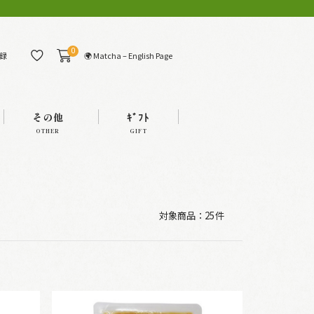
0
🌍 Matcha – English Page
録
その他
ｷﾞﾌﾄ
OTHER
GIFT
対象商品：
25件