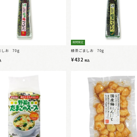
期間限定
しお 70g
緑茶ごましお 70g
¥432
込
税込