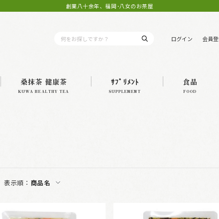
創業八十余年、福岡･八女のお茶屋
ログイン
会員登
桑抹茶 健康茶
ｻﾌﾟﾘﾒﾝﾄ
食品
KUWA HEALTHY TEA
SUPPLEMENT
FOOD
表示順：
商品名