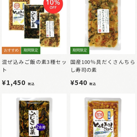
おすすめ
期間限定
期間限定
混ぜ込みご飯の素3種セッ
国産100％具だくさんちら
ト
し寿司の素
¥1,450
¥540
税込
税込