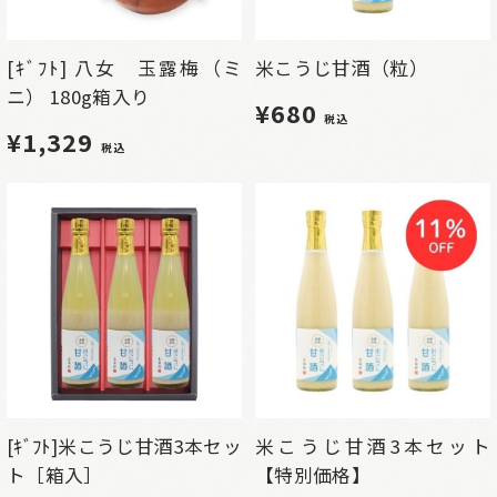
[ｷﾞﾌﾄ] 八女 玉露梅（ミ
米こうじ甘酒（粒）
ニ） 180g箱入り
¥680
税込
¥1,329
税込
[ｷﾞﾌﾄ]米こうじ甘酒3本セッ
米こうじ甘酒3本セット
ト［箱入］
【特別価格】