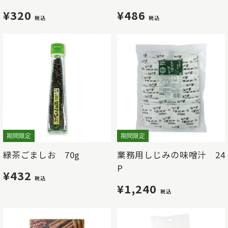
¥320
¥486
税込
税込
期間限定
期間限定
緑茶ごましお 70g
業務用しじみの味噌汁 24
P
¥432
税込
¥1,240
税込