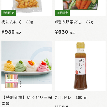
期間限定
期間限定
梅にんにく 80g
6種の野菜だし 82g
¥980
¥630
税込
税込
【特別価格】いろどり三輪
だしドレ 180ml
素麺
¥594