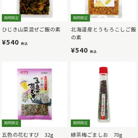
期間限定
期間限定
ひじき山菜混ぜご飯の素
北海道産とうもろこしご飯
の素
¥540
税込
¥540
税込
期間限定
期間限定
五色の花むすび 32g
緑茶梅ごましお 70g