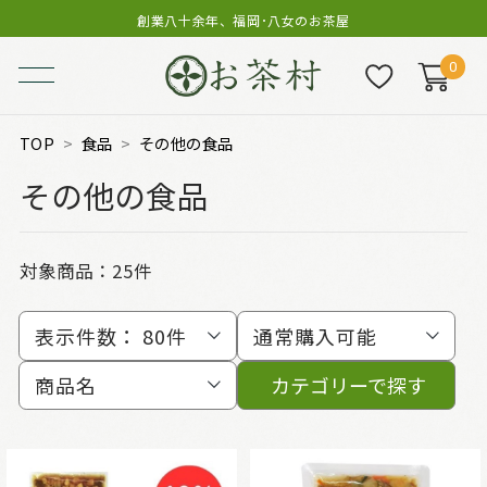
創業八十余年、福岡･八女のお茶屋
0
TOP
食品
その他の食品
その他の食品
対象商品：
25件
表示件数：
80件
通常購入可能
商品名
カテゴリーで探す