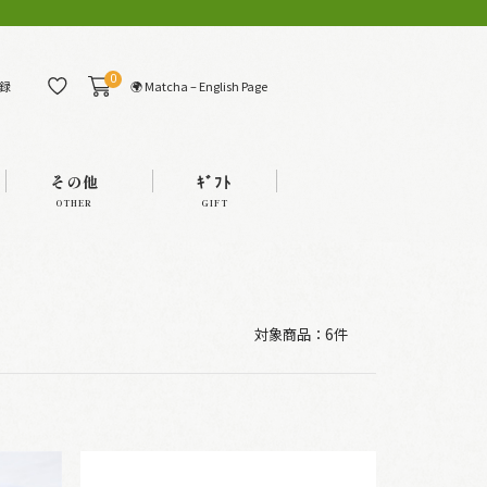
0
🌍 Matcha – English Page
録
その他
ｷﾞﾌﾄ
OTHER
GIFT
対象商品：
6件