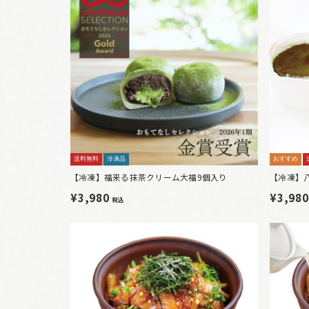
送料無料
冷凍品
おすすめ
【冷凍】福来る抹茶クリーム大福9個入り
【冷凍】
¥3,980
¥3,98
税込