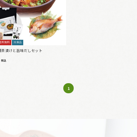
送料無料
冷凍品
鯛茶漬けと旨味だしセット
0
税込
1