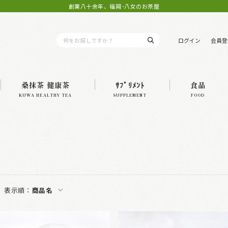
創業八十余年、福岡･八女のお茶屋
ログイン
会員登
桑抹茶 健康茶
ｻﾌﾟﾘﾒﾝﾄ
食品
KUWA HEALTHY TEA
SUPPLEMENT
FOOD
表示順：
商品名