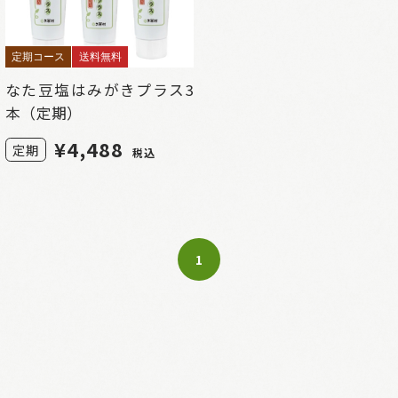
定期コース
送料無料
なた豆塩はみがきプラス3
本（定期）
¥
4,488
定期
税込
1