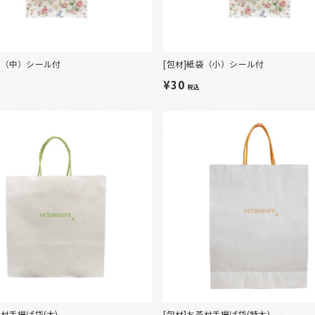
袋（中）シール付
[包材]紙袋（小）シール付
¥30
税込
茶村手提げ袋(大)
[包材]お茶村手提げ袋(特大)