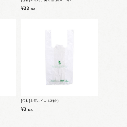
¥33
税込
[包材]お茶村ﾋﾞﾆｰﾙ袋(小)
¥3
税込