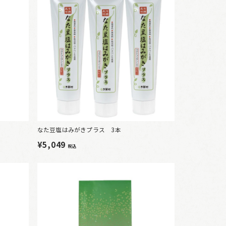
なた豆塩はみがきプラス 3本
¥5,049
税込