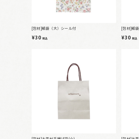
[包材]紙袋（大）シール付
[包材]紙
¥30
¥30
税込
税込
[包材]お茶村手提げ袋(小)
[包材]お