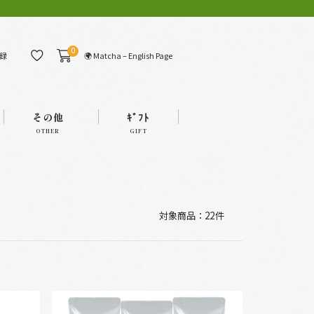
0
🌍 Matcha – English Page
録
その他
ｷﾞﾌﾄ
OTHER
GIFT
対象商品：
22件