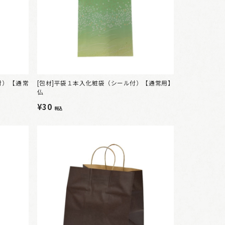
付）【通常
[包材]平袋１本入化粧袋（シール付）【通常用】
仏
¥30
税込