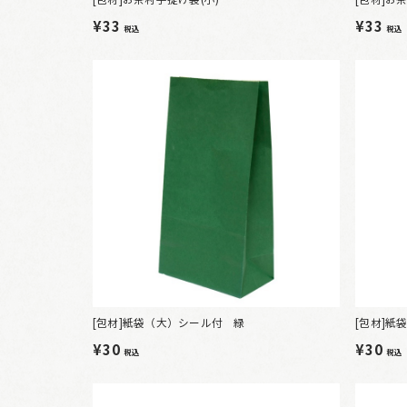
¥33
¥33
税込
税込
[包材]紙袋（大）シール付 緑
[包材]紙
¥30
¥30
税込
税込