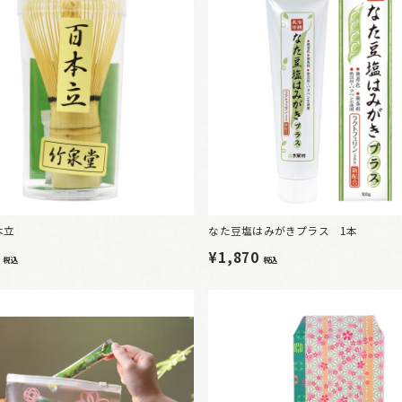
本立
なた豆塩はみがきプラス 1本
0
¥1,870
税込
税込