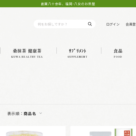
創業八十余年、福岡･八女のお茶屋
ログイン
会員登
桑抹茶 健康茶
ｻﾌﾟﾘﾒﾝﾄ
食品
KUWA HEALTHY TEA
SUPPLEMENT
FOOD
表示順：
商品名