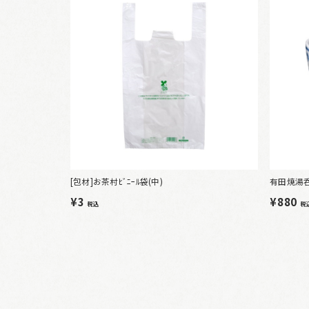
[包材]お茶村ﾋﾞﾆｰﾙ袋(中)
有田焼湯
¥3
¥880
税込
税