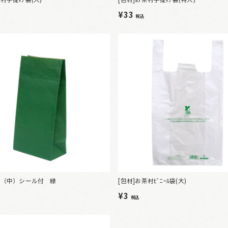
¥33
税込
袋（中）シール付 緑
[包材]お茶村ﾋﾞﾆｰﾙ袋(大)
¥3
税込