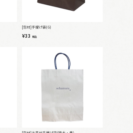
[包材]手提げ袋(G)
¥33
税込
[包材]お茶村手提げ袋(特大・青）