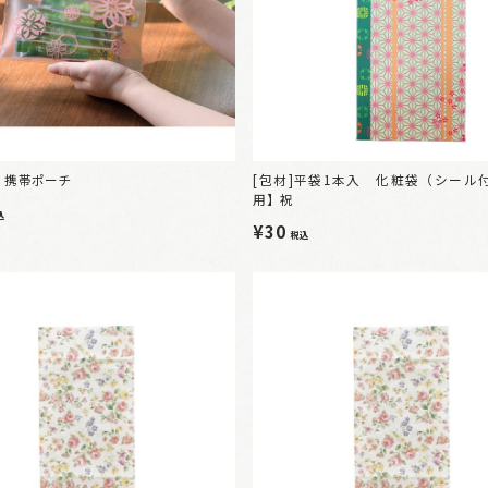
 携帯ポーチ
[包材]平袋1本入 化粧袋（シール
用】祝
込
¥30
税込