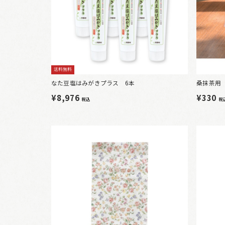
送料無料
なた豆塩はみがきプラス 6本
桑抹茶用
¥8,976
¥330
税込
税