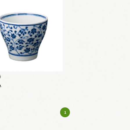
呑
込
1