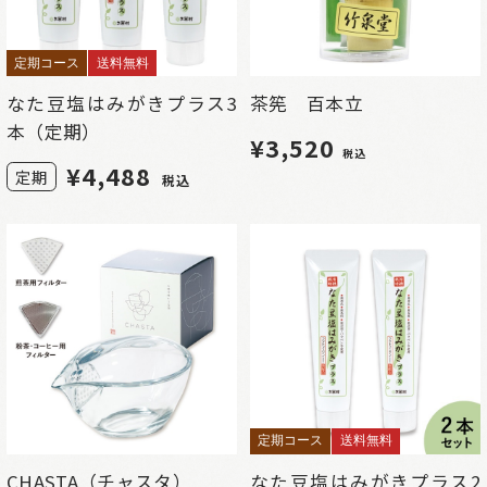
定期コース
送料無料
なた豆塩はみがきプラス3
茶筅 百本立
本（定期）
¥3,520
税込
¥
4,488
定期
税込
定期コース
送料無料
CHASTA（チャスタ）
なた豆塩はみがきプラス2