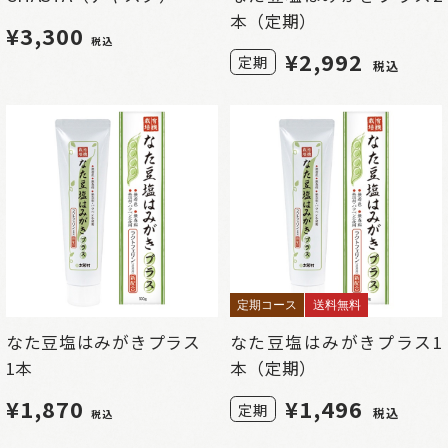
本（定期）
¥3,300
税込
¥
2,992
定期
税込
定期コース
送料無料
なた豆塩はみがきプラス
なた豆塩はみがきプラス1
1本
本（定期）
¥1,870
¥
1,496
定期
税込
税込