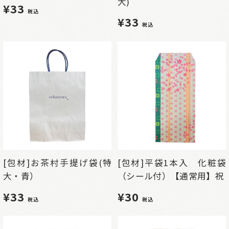
大)
¥33
税込
¥33
税込
[包材]お茶村手提げ袋(特
[包材]平袋1本入 化粧袋
大・青）
（シール付）【通常用】祝
¥33
¥30
税込
税込