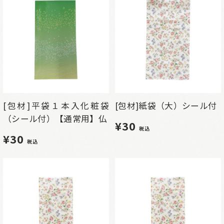
[包材]平袋１本入化粧袋
[包材]紙袋（大）シール付
（シール付）【通常用】仏
¥30
税込
¥30
税込