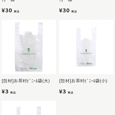
¥30
¥30
税込
税込
[包材]お茶村ﾋﾞﾆｰﾙ袋(大)
[包材]お茶村ﾋﾞﾆｰﾙ袋(小)
¥3
¥3
税込
税込