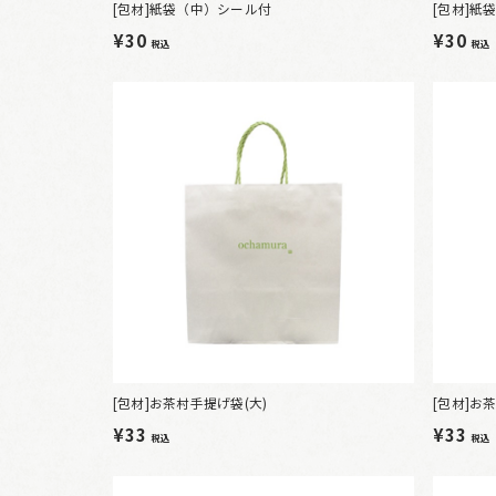
[包材]紙袋（中）シール付
[包材]紙
¥30
¥30
税込
税込
[包材]お茶村手提げ袋(大)
[包材]お
¥33
¥33
税込
税込