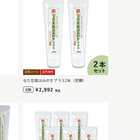
定期コース
送料無料
なた豆塩はみがきプラス2本（定期）
¥
2,992
定期
税込