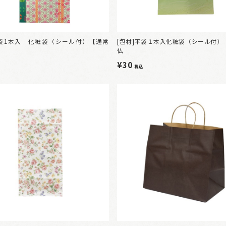
平袋1本入 化粧袋（シール付）【通常
[包材]平袋１本入化粧袋（シール付）
仏
¥30
税込