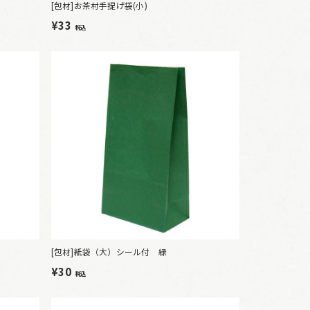
[包材]お茶村手提げ袋(小)
¥33
税込
[包材]紙袋（大）シール付 緑
¥30
税込