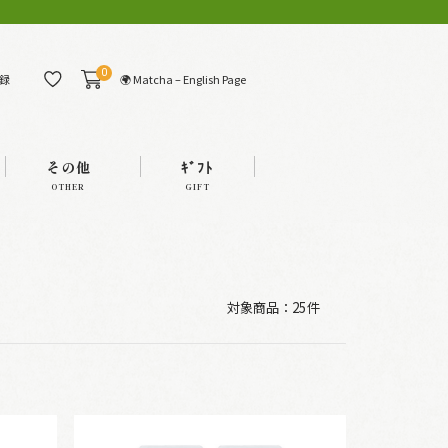
0
🌍 Matcha – English Page
録
その他
ｷﾞﾌﾄ
OTHER
GIFT
対象商品：
25件