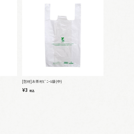
[包材]お茶村ﾋﾞﾆｰﾙ袋(中)
¥3
税込