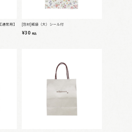
【通常用】
[包材]紙袋（大）シール付
¥30
税込