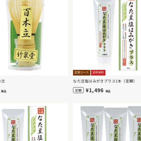
定期コース
送料無料
本立
なた豆塩はみがきプラス1本（定期）
0
¥
1,496
定期
税込
税込