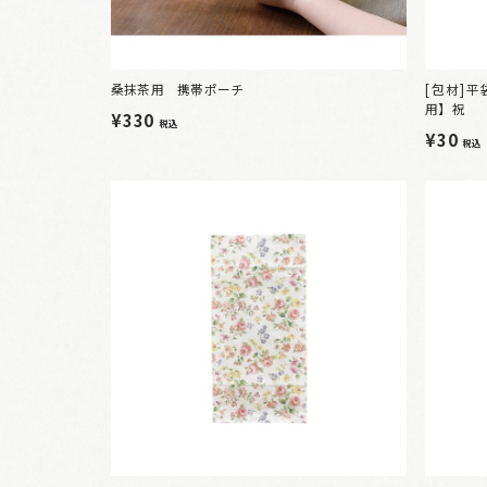
桑抹茶用 携帯ポーチ
[包材]
用】祝
¥330
税込
¥30
税込