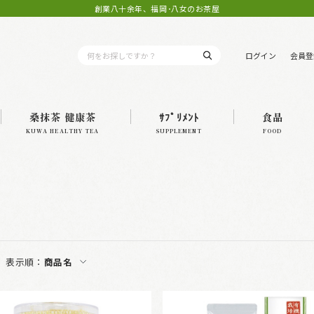
創業八十余年、福岡･八女のお茶屋
ログイン
会員登
桑抹茶 健康茶
ｻﾌﾟﾘﾒﾝﾄ
食品
KUWA HEALTHY TEA
SUPPLEMENT
FOOD
表示順：
商品名