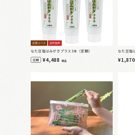
定期コース
送料無料
なた豆塩はみがきプラス3本（定期）
なた豆塩
¥
4,488
¥1,87
定期
税込