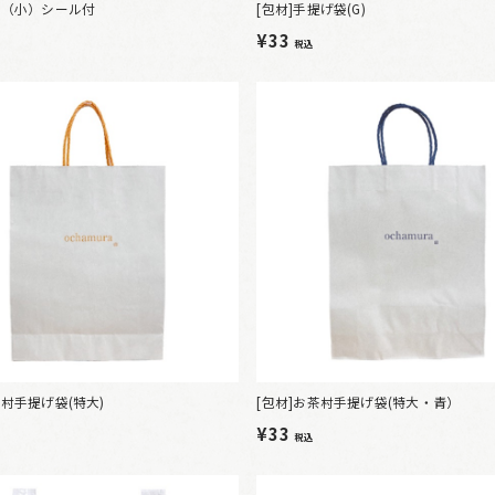
袋（小）シール付
[包材]手提げ袋(G)
¥33
税込
茶村手提げ袋(特大)
[包材]お茶村手提げ袋(特大・青）
¥33
税込