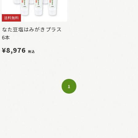
送料無料
なた豆塩はみがきプラス
6本
¥8,976
税込
1