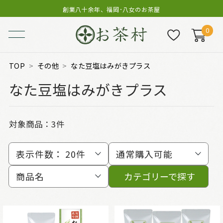
創業八十余年、福岡･八女のお茶屋
0
TOP
その他
なた豆塩はみがきプラス
なた豆塩はみがきプラス
対象商品：
3件
表示件数：
20件
通常購入可能
商品名
カテゴリーで探す