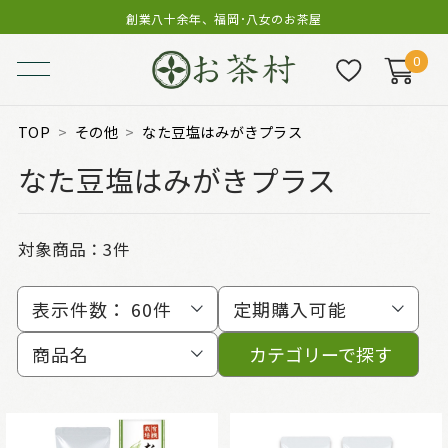
創業八十余年、福岡･八女のお茶屋
0
TOP
その他
なた豆塩はみがきプラス
なた豆塩はみがきプラス
対象商品：
3件
表示件数：
60件
定期購入可能
商品名
カテゴリーで探す