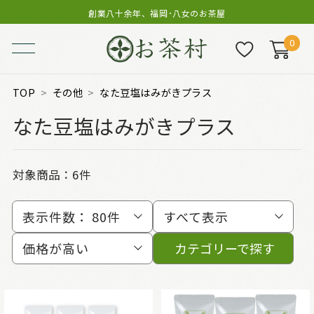
創業八十余年、福岡･八女のお茶屋
0
TOP
その他
なた豆塩はみがきプラス
なた豆塩はみがきプラス
対象商品：
6件
表示件数：
80件
すべて表示
価格が高い
カテゴリーで探す