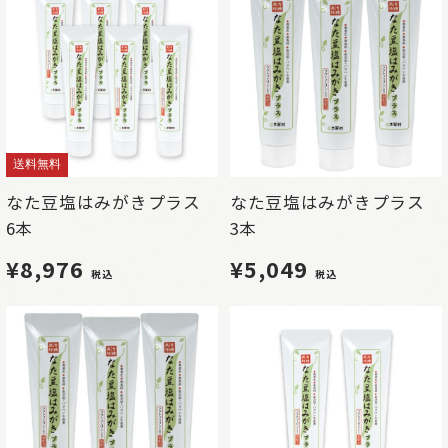
送料無料
なた豆塩はみがきプラス
なた豆塩はみがきプラス
6本
3本
¥8,976
¥5,049
税込
税込